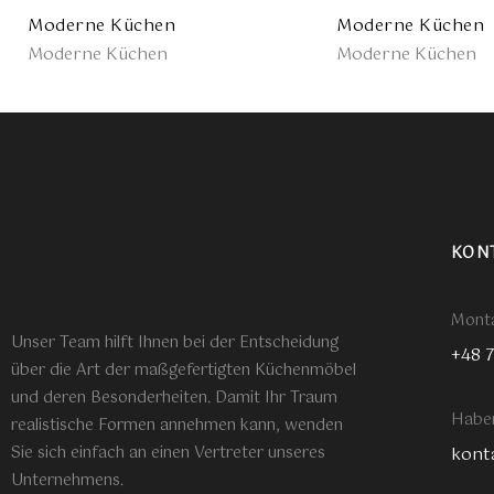
Moderne Küchen
Moderne Küchen
Moderne Küchen
Moderne Küchen
KON
Monta
Unser Team hilft Ihnen bei der Entscheidung
+48 
über die Art der maßgefertigten Küchenmöbel
und deren Besonderheiten. Damit Ihr Traum
Haben
realistische Formen annehmen kann, wenden
Sie sich einfach an einen Vertreter unseres
kont
Unternehmens.