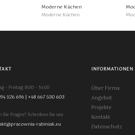
Moderne Küchen
Mod
Moderne Küchen
Mod
TAKT
INFORMATIONEN
g – Freitag: 8:00 – 16:00
Über Firma
794 526 696
|
+48 667 530 603
Angebot
Projekte
 Sie Fragen? Schreiben Sie uns
Kontakt
akt@pracownia-rabiniak.eu
Datenschutz